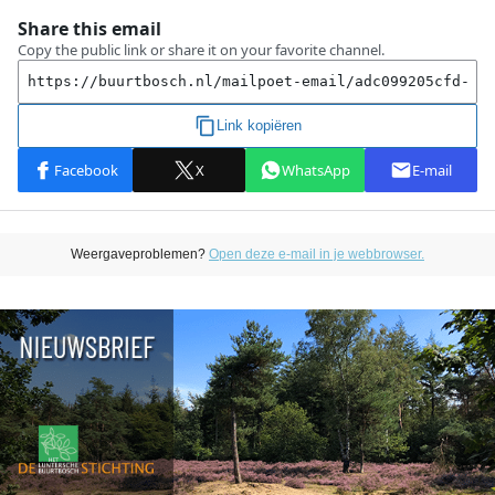
Weergaveproblemen?
Open deze e-mail in je webbrowser.