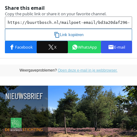
Weergaveproblemen?
Open deze e-mail in je webbrowser.