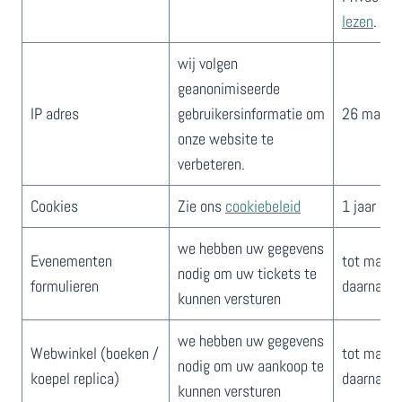
lezen
.
​​wij volgen
geanonimiseerde
​IP adres
gebruikersinformatie om
​26 maan
onze website te
verbeteren.
​​Cookies
​​Zie ons
cookiebeleid
​​1 jaar
​we hebben uw ​gegevens
​Evenementen
​​​​tot max
nodig om uw tickets te
formulieren
daarna
kunnen ver​sturen
​we hebben uw ​gegevens
​​Webwinkel (boeken /
​​​​tot max
nodig om uw​ aankoop te
koepel replica)
daarna
kunnen ver​sturen