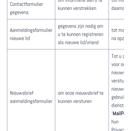
Contactformulier
kunnen verstrekken
daarna
gegevens.
​​gegevens zijn nodig om ​
​​​Aanmeldingsformulier
​​​tot maxim
u te kunnen registreren
nieuwe lid
na ​opzegg
als nieuwe lid/vriend
​Tot ​u zic
voor onze
nieuwsbri
versturen
nieuwsbri
Nieuwsbrief
​om onze nieuwsbrief te
gebruiken
aanmeldingsformulier
kunnen versturen
diensten 
‘
MailPoet
hun
Privacyve