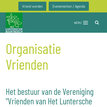
Doorgaan
Vriend worden
Evenementen / Agenda
naar
inhoud
MENU
Organisatie
Vrienden
Het bestuur van de Vereniging
“Vrienden van Het Luntersche