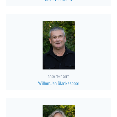
BOSWERKGROEP
WillemJan Blankespoor