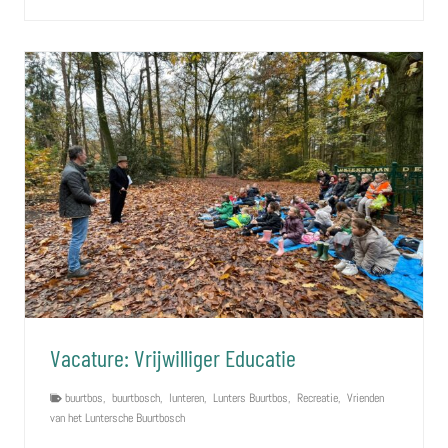
Vacature: Vrijwilliger Educatie
buurtbos
,
buurtbosch
,
lunteren
,
Lunters Buurtbos
,
Recreatie
,
Vrienden
van het Luntersche Buurtbosch