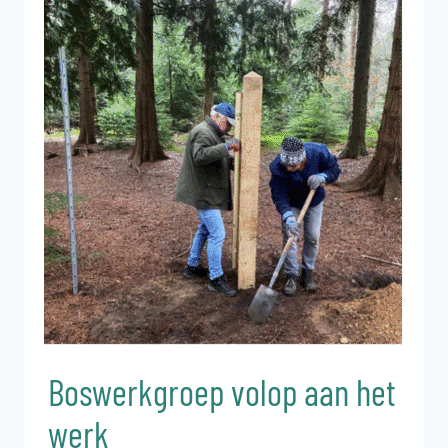
Boswerkgroep volop aan het
werk