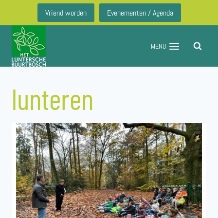
Doorgaan
Vriend worden
Evenementen / Agenda
naar
inhoud
MENU
lunteren