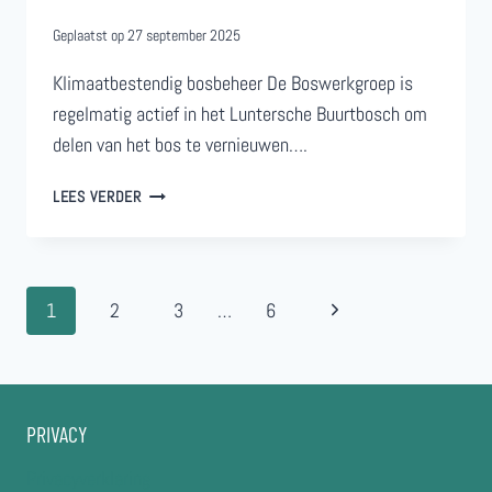
Geplaatst op
27 september 2025
Klimaatbestendig bosbeheer De Boswerkgroep is
regelmatig actief in het Luntersche Buurtbosch om
delen van het bos te vernieuwen….
BOSWERKGROEP
LEES VERDER
VOLOP
AAN
HET
WERK
Paginanavigatie
Volgende
1
2
3
…
6
pagina
PRIVACY
Privacyverklaring