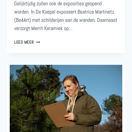
Gelijktijdig zullen ook de exposities geopend
worden. In De Koepel exposeert Beatrice Martinetz
(Be4Art) met schilderijen aan de wanden. Daarnaast
verzorgt Merrit Keramiek op…
OPENING
LEES MEER
KOEPELSEIZOEN
MET
3E
LUNTERSE
UITMARKT