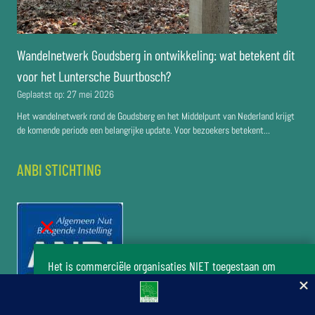
Wandelnetwerk Goudsberg in ontwikkeling: wat betekent dit
voor het Luntersche Buurtbosch?
Geplaatst op:
27 mei 2026
Het wandelnetwerk rond de Goudsberg en het Middelpunt van Nederland krijgt
de komende periode een belangrijke update. Voor bezoekers betekent...
ANBI STICHTING
Het is commerciële organisaties NIET toegestaan om
zonder toestemming van het bestuur van de stichting Het
Luntersche Buurtbosch activiteiten in het buurtbos te
organiseren.