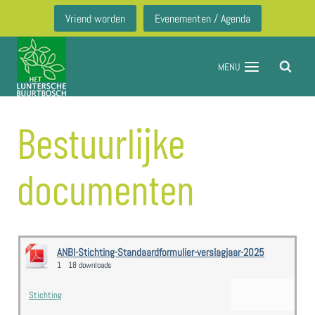
Doorgaan
Vriend worden
Evenementen / Agenda
naar
inhoud
MENU
Bestuurlijke
documenten
ANBI-Stichting-Standaardformulier-verslagjaar-2025
1
18 downloads
Stichting