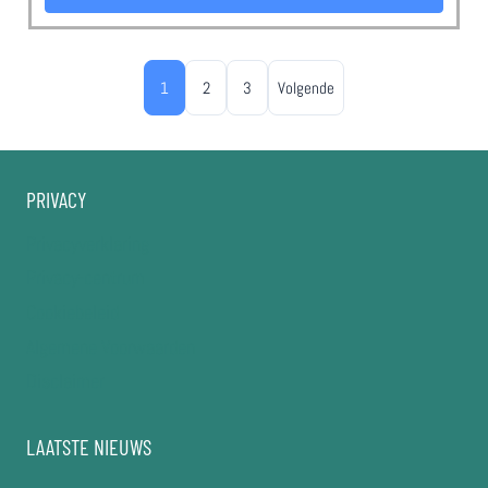
1
2
3
Volgende
PRIVACY
Privacyverklaring
Privacy-centrum
Cookiebeleid
Algemene Voorwaarden
Disclaimer
LAATSTE NIEUWS