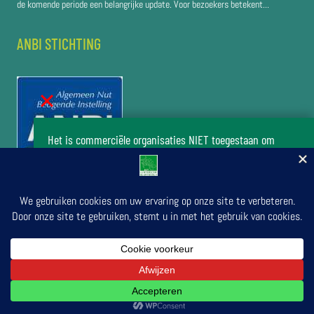
de komende periode een belangrijke update. Voor bezoekers betekent...
ANBI STICHTING
Het is commerciële organisaties NIET toegestaan om
zonder toestemming van het bestuur van de stichting Het
Luntersche Buurtbosch activiteiten in het buurtbos te
organiseren.
Doe uw verzoek om activiteiten te organiseren
© 2026 door Stichting Luntersche Buurtbosch | Secretariaat:
in Het Luntersche Buurtbosch
Stationsstraat 24, 6741 DH Lunteren. | Bank nr.: NL03 RABO 0337
5040 32 | KvK nr.: 41047528 | RSIN nr.: 003597477
Toestemming vragen
Ontwerp:
eYe-graphics
Otterlo