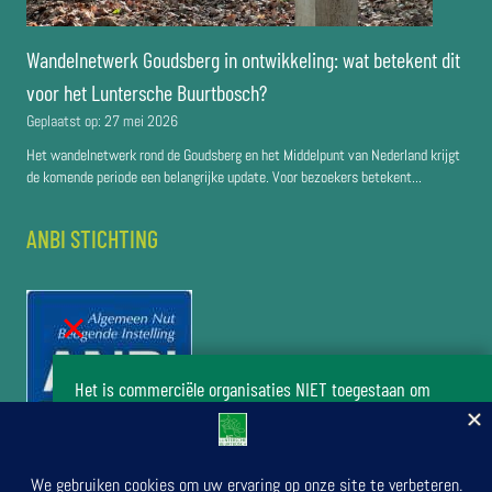
Wandelnetwerk Goudsberg in ontwikkeling: wat betekent dit
voor het Luntersche Buurtbosch?
Geplaatst op:
27 mei 2026
Het wandelnetwerk rond de Goudsberg en het Middelpunt van Nederland krijgt
de komende periode een belangrijke update. Voor bezoekers betekent...
ANBI STICHTING
Het is commerciële organisaties NIET toegestaan om
zonder toestemming van het bestuur van de stichting Het
Luntersche Buurtbosch activiteiten in het buurtbos te
organiseren.