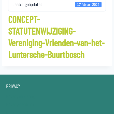
Laatst geüpdatet
17 februari 2025
CONCEPT-
STATUTENWIJZIGING-
Vereniging-Vrienden-van-het-
Luntersche-Buurtbosch
PRIVACY
Privacyverklaring
Privacy-centrum
Cookiebeleid