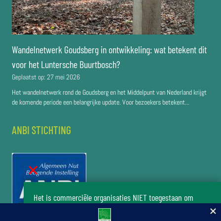
Wandelnetwerk Goudsberg in ontwikkeling: wat betekent dit
voor het Luntersche Buurtbosch?
Geplaatst op:
27 mei 2026
Het wandelnetwerk rond de Goudsberg en het Middelpunt van Nederland krijgt
de komende periode een belangrijke update. Voor bezoekers betekent...
ANBI STICHTING
Het is commerciële organisaties NIET toegestaan om
zonder toestemming van het bestuur van de stichting Het
Luntersche Buurtbosch activiteiten in het buurtbos te