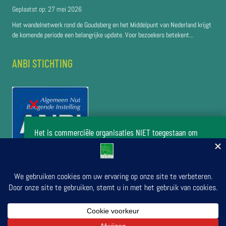
Geplaatst op:
27 mei 2026
Het wandelnetwerk rond de Goudsberg en het Middelpunt van Nederland krijgt
de komende periode een belangrijke update. Voor bezoekers betekent...
ANBI STICHTING
Het is commerciële organisaties NIET toegestaan om
zonder toestemming van het bestuur van de stichting Het
Luntersche Buurtbosch activiteiten in het buurtbos te
organiseren.
Doe uw verzoek om activiteiten te organiseren
© 2026 door Stichting Luntersche Buurtbosch | Secretariaat:
in Het Luntersche Buurtbosch
Stationsstraat 24, 6741 DH Lunteren. | Bank nr.: NL03 RABO 0337
5040 32 | KvK nr.: 41047528 | RSIN nr.: 003597477