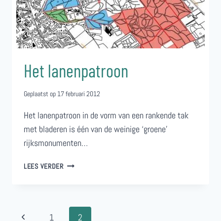
Het lanenpatroon
Geplaatst op
17 februari 2012
Het lanenpatroon in de vorm van een rankende tak
met bladeren is één van de weinige ‘groene’
rijksmonumenten…
HET
LEES VERDER
LANENPATROON
Paginanavigatie
Vorige
1
2