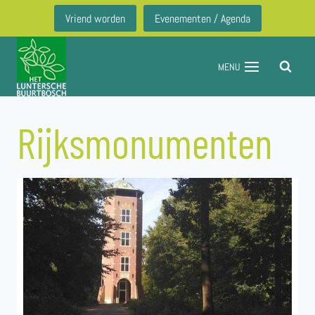
Doorgaan
Vriend worden
Evenementen / Agenda
naar
inhoud
MENU
Rijksmonumenten