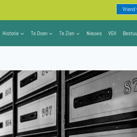
Vriend
Historie
Te Doen
Te Zien
Nieuws
VGV
Bestuu