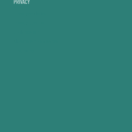
PRIVACY
Privacyverklaring
Privacy-centrum
Cookiebeleid
Algemene Voorwaarden
Disclaimer