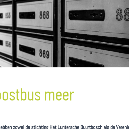
ostbus meer
4
 hebben zowel de stichting Het Luntersche Buurtbosch
als de Vereni