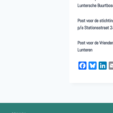
Luntersche Buurtbos
Post voor de stichti
p/a Stationsstraat 2
Post voor de Vriende
Lunteren
Fa
Bl
Li
ce
ue
n
bo
sk
e
ok
y
In