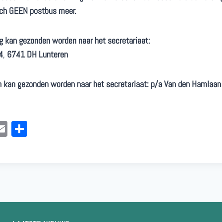
ch GEEN postbus meer.
ng kan gezonden worden naar het secretariaat:
4
,
6741 DH Lunteren
n kan gezonden worden naar het secretariaat:
p/a
Van den Hamlaan
E
De
k
m
le
d
ail
n