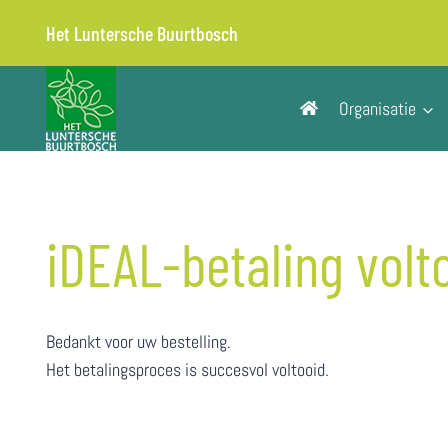
Doorgaan
Het Luntersche Buurtbosch
naar
inhoud
Organisatie
iDEAL-betaling volt
Bedankt voor uw bestelling.
Het betalingsproces is succesvol voltooid.