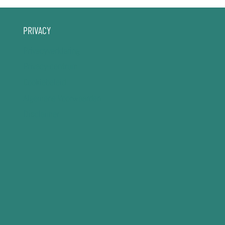
PRIVACY
Privacyverklaring
Privacy-centrum
Cookiebeleid
Algemene Voorwaarden
Disclaimer