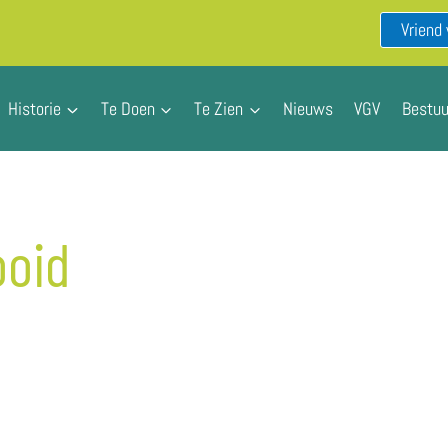
Vriend
Historie
Te Doen
Te Zien
Nieuws
VGV
Bestuu
ooid