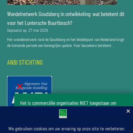
Wandelnetwerk Goudsberg in ontwikkeling: wat betekent dit
voor het Luntersche Buurtbosch?
Geplaatst op:
27 mei 2026
Het wandelnetwerk rond de Goudsberg en het Middelpunt van Nederland krijgt
de komende periode een belangrijke update. Voor bezoekers betekent...
ANBI STICHTING
Het is commerciële organisaties NIET toegestaan om
zonder toestemming van het bestuur van de stichting Het
Luntersche Buurtbosch activiteiten in het buurtbos te
organiseren.