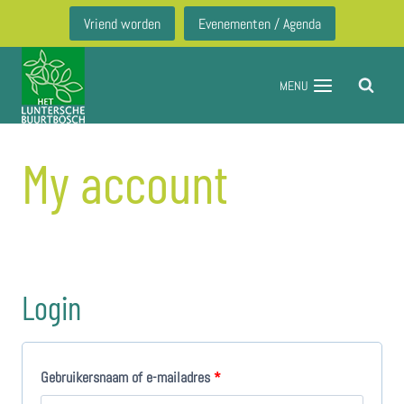
Doorgaan
Vriend worden
Evenementen / Agenda
naar
inhoud
MENU
My account
Login
V
Gebruikersnaam of e-mailadres
*