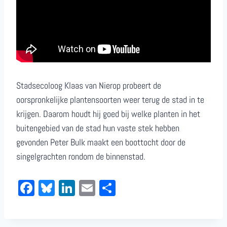
Stadsecoloog Klaas van Nierop probeert de
oorspronkelijke plantensoorten weer terug de stad in te
krijgen. Daarom houdt hij goed bij welke planten in het
buitengebied van de stad hun vaste stek hebben
gevonden Peter Bulk maakt een boottocht door de
singelgrachten rondom de binnenstad.
Fa
Bl
Li
E
De
ce
ue
nk
m
le
bo
sk
ed
ail
n