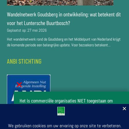
Wandelnetwerk Goudsberg in ontwikkeling: wat betekent dit
voor het Luntersche Buurtbosch?
Geplaatst op:
27 mei 2026
Het wandelnetwerk rond de Goudsberg en het Middelpunt van Nederland krijgt
de komende periode een belangrijke update. Voor bezoekers betekent...
ANBI STICHTING
Het is commerciële organisaties NIET toegestaan om
zonder toestemming van het bestuur van de stichting Het
Luntersche Buurtbosch activiteiten in het buurtbos te
organiseren.