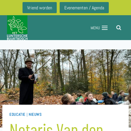
Doorgaan
Vriend worden
Evenementen / Agenda
naar
inhoud
MENU
EDUCATIE
|
NIEUWS
Notaris Van den