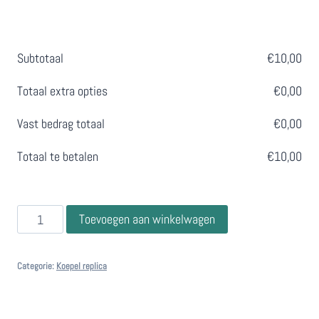
Subtotaal
€
10,00
Totaal extra opties
€
0,00
Vast bedrag totaal
€
0,00
Totaal te betalen
€
10,00
Replica
Toevoegen aan winkelwagen
uitzichttoren
de
Categorie:
Koepel replica
Koepel
Lunteren
aantal