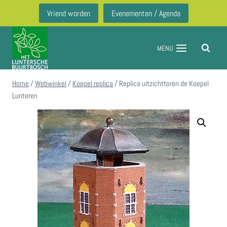
Doorgaan
Vriend worden
Evenementen / Agenda
naar
inhoud
MENU
Home
/
Webwinkel
/
Koepel replica
/
Replica uitzichttoren de Koepel
Lunteren