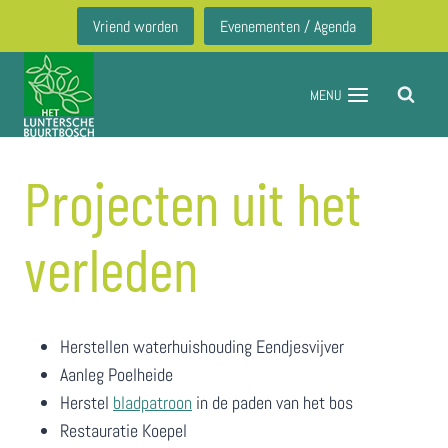
Doorgaan
Vriend worden
Evenementen / Agenda
naar
inhoud
MENU
Projecten uit het
verleden
Herstellen waterhuishouding Eendjesvijver
Aanleg Poelheide
Herstel
bladpatroon
in de paden van het bos
Restauratie Koepel