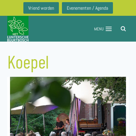
Doorgaan
Vriend worden
Evenementen / Agenda
naar
inhoud
MENU
Koepel