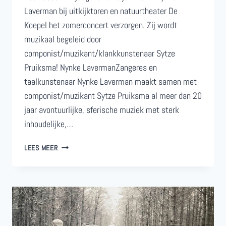
Laverman bij uitkijktoren en natuurtheater De
Koepel het zomerconcert verzorgen. Zij wordt
muzikaal begeleid door
componist/muzikant/klankkunstenaar Sytze
Pruiksma! Nynke LavermanZangeres en
taalkunstenaar Nynke Laverman maakt samen met
componist/muzikant Sytze Pruiksma al meer dan 20
jaar avontuurlijke, sferische muziek met sterk
inhoudelijke,…
ZOMERCONCERT:
LEES MEER
NYNKE
LAVERMAN
BIJ
DE
KOEPEL