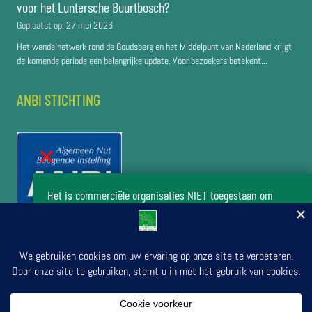
voor het Luntersche Buurtbosch?
Geplaatst op:
27 mei 2026
Het wandelnetwerk rond de Goudsberg en het Middelpunt van Nederland krijgt
de komende periode een belangrijke update. Voor bezoekers betekent...
ANBI STICHTING
Het is commerciële organisaties NIET toegestaan om
zonder toestemming van het bestuur van de stichting Het
Luntersche Buurtbosch activiteiten in het buurtbos te
organiseren.
Doe uw verzoek om activiteiten te organiseren
© 2026 door Stichting Luntersche Buurtbosch | Secretariaat:
in Het Luntersche Buurtbosch
Stationsstraat 24, 6741 DH Lunteren. | Bank nr.: NL03 RABO 0337