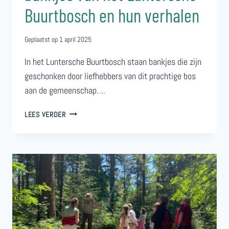
Buurtbosch en hun verhalen
Geplaatst op
1 april 2025
In het Luntersche Buurtbosch staan bankjes die zijn
geschonken door liefhebbers van dit prachtige bos
aan de gemeenschap….
GESCHONKEN
LEES VERDER
RUST:
DE
BANKJES
VAN
HET
LUNTERSCHE
BUURTBOSCH
EN
HUN