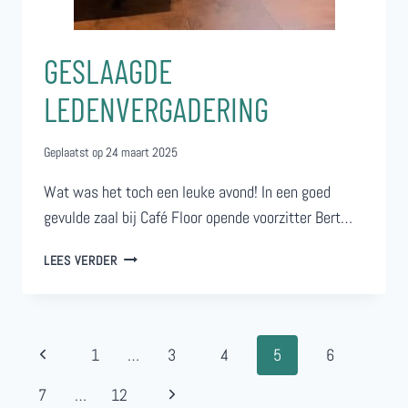
GESLAAGDE
LEDENVERGADERING
Geplaatst op
24 maart 2025
Wat was het toch een leuke avond! In een goed
gevulde zaal bij Café Floor opende voorzitter Bert…
GESLAAGDE
LEES VERDER
LEDENVERGADERING
Paginanavigatie
Vorige
1
…
3
4
5
6
pagina
Volgende
7
…
12