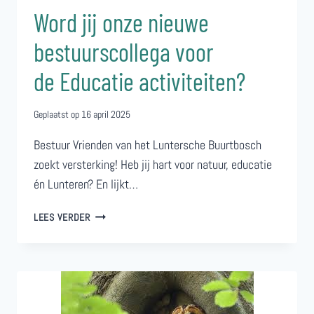
Word jij onze nieuwe
bestuurscollega voor
de Educatie activiteiten?
Geplaatst op
16 april 2025
Bestuur Vrienden van het Luntersche Buurtbosch
zoekt versterking! Heb jij hart voor natuur, educatie
én Lunteren? En lijkt…
WORD
LEES VERDER
JIJ
ONZE
NIEUWE
BESTUURSCOLLEGA
VOOR
DE EDUCATIE ACTIVITEITEN?