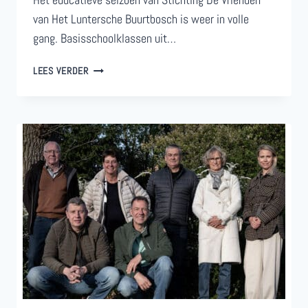
van Het Luntersche Buurtbosch is weer in volle
gang. Basisschoolklassen uit…
KRIOELEN
LEES VERDER
EN
BLOEIEN:
BASISSCHOOLLEERLINGEN
LEREN
IN
HET
LUNTERSCHE
BUURTBOSCH