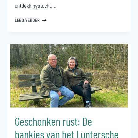
ontdekkingstocht,…
TERUGBLIK
LEES VERDER
OP
DE
VROEGE
VOGELWANDELING
MET
DE
VRIENDEN
VAN
HET
LUNTERSCHE
BUURTBOSCH
Geschonken rust: De
bankjes van het Luntersche