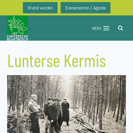
Doorgaan
Vriend worden
Evenementen / Agenda
naar
inhoud
MENU
Lunterse Kermis