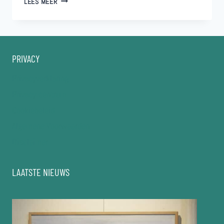
LEES MEER
KERMIS
(=
OUDERWETSE
HOUTVEILING)
PRIVACY
Privacyverklaring
Privacy-centrum
Cookiebeleid
Algemene Voorwaarden
Disclaimer
LAATSTE NIEUWS