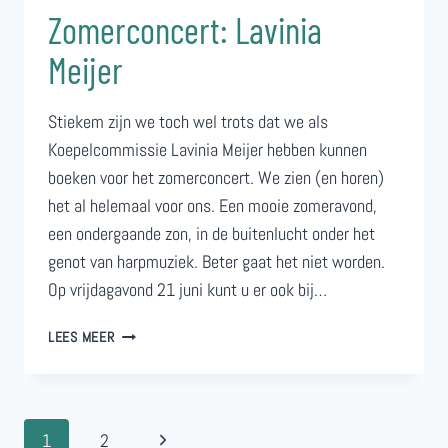
Zomerconcert: Lavinia
Meijer
Stiekem zijn we toch wel trots dat we als
Koepelcommissie Lavinia Meijer hebben kunnen
boeken voor het zomerconcert. We zien (en horen)
het al helemaal voor ons. Een mooie zomeravond,
een ondergaande zon, in de buitenlucht onder het
genot van harpmuziek. Beter gaat het niet worden.
Op vrijdagavond 21 juni kunt u er ook bij…
ZOMERCONCERT:
LEES MEER
LAVINIA
MEIJER
Paginanavigatie
Volgende
1
2