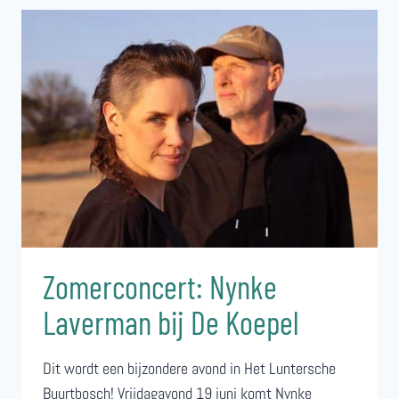
BIJ
DE
KOEPEL
MET
NYNKE
LAVERMAN
Zomerconcert: Nynke
Laverman bij De Koepel
Dit wordt een bijzondere avond in Het Luntersche
Buurtbosch! Vrijdagavond 19 juni komt Nynke