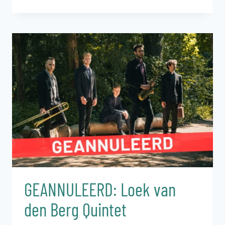
ZOMERAVONDCONCERT
MET
BOS
EN
BLOEMEN
BIJ
DE
KOEPEL
GEANNULEERD: Loek van
den Berg Quintet