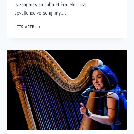
is zangeres en cabaretière. Met haar
opvallende verschijning,…
ZOMERCONCERT:
LEES MEER
BOS
&
BLOEMEN
BIJ
DE
KOEPEL