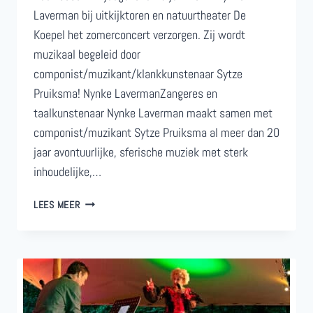
Laverman bij uitkijktoren en natuurtheater De
Koepel het zomerconcert verzorgen. Zij wordt
muzikaal begeleid door
componist/muzikant/klankkunstenaar Sytze
Pruiksma! Nynke LavermanZangeres en
taalkunstenaar Nynke Laverman maakt samen met
componist/muzikant Sytze Pruiksma al meer dan 20
jaar avontuurlijke, sferische muziek met sterk
inhoudelijke,…
ZOMERCONCERT:
LEES MEER
NYNKE
LAVERMAN
BIJ
DE
KOEPEL