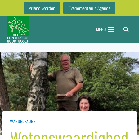
Doorgaan
Vriend worden
Evenementen / Agenda
naar
inhoud
MENU
WANDELPADEN
Wetenswaardighed