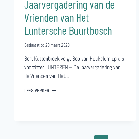
Jaarvergadering van de
Vrienden van Het
Luntersche Buurtbosch
Geplaatst op
23 maart 2023
Bert Kattenbroek volgt Bob van Heukelom op als
voorzitter LUNTEREN – De jaarvergadering van
de Vrienden van Het…
VOLLE
LEES VERDER
BAK
BIJ
DE
JAARVERGADERING
VAN
DEVRIENDEN
VAN