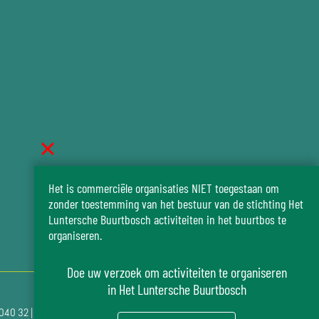
Het is commerciële organisaties NIET toegestaan om
zonder toestemming van het bestuur van de stichting Het
Luntersche Buurtbosch activiteiten in het buurtbos te
organiseren.
Doe uw verzoek om activiteiten te organiseren
in Het Luntersche Buurtbosch
5040 32 | KvK nr.: 41047528 | RSIN nr.: 003597477