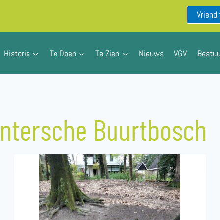
Vriend
Historie
Te Doen
Te Zien
Nieuws
VGV
Bestuu
untersche Buurtbosch