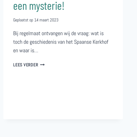
een mysterie!
Geplaatst op
14 maart 2023
Bij regelmaat ontvangen wij de vraag: wat is
toch de geschiedenis van het Spaanse Kerkhof
en waar is…
HET
LEES VERDER
SPAANSE
KERKHOF
BLIJFT
EEN
MYSTERIE!