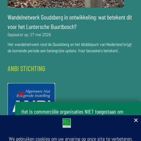
Wandelnetwerk Goudsberg in ontwikkeling: wat betekent dit
voor het Luntersche Buurtbosch?
Geplaatst op:
27 mei 2026
Het wandelnetwerk rond de Goudsberg en het Middelpunt van Nederland krijgt
de komende periode een belangrijke update. Voor bezoekers betekent...
ANBI STICHTING
Het is commerciële organisaties NIET toegestaan om
zonder toestemming van het bestuur van de stichting Het
Luntersche Buurtbosch activiteiten in het buurtbos te
organiseren.