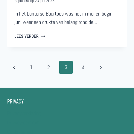
Geplaatst op
23 juni 2023
In het Lunterse Buurtbos was het in mei en begin
juni weer een drukte van belang rond de…
EDUCATIEPROJECT
LEES VERDER
IN
HET
BUURTBOS
Paginanavigatie
Vorige
Volgende
1
2
3
4
pagina
pagina
PRIVACY
Privacyverklaring
Privacy-centrum
Cookiebeleid