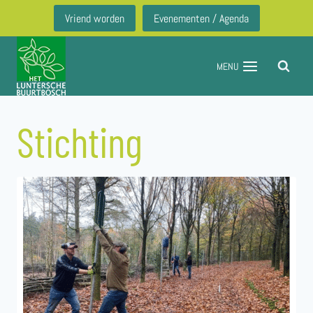
Doorgaan
Vriend worden
Evenementen / Agenda
naar
inhoud
MENU
Stichting