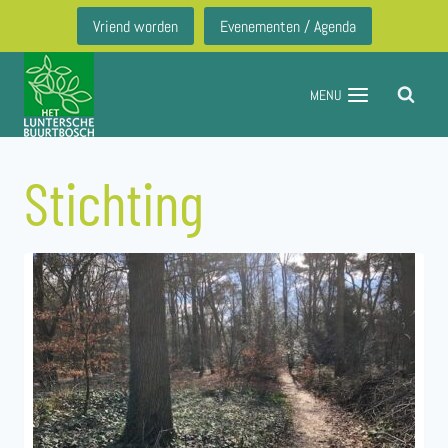
Doorgaan
Vriend worden
Evenementen / Agenda
naar
inhoud
MENU
Stichting