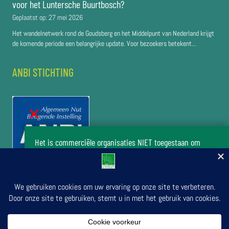
voor het Luntersche Buurtbosch?
Geplaatst op:
27 mei 2026
Het wandelnetwerk rond de Goudsberg en het Middelpunt van Nederland krijgt
de komende periode een belangrijke update. Voor bezoekers betekent...
ANBI STICHTING
Het is commerciële organisaties NIET toegestaan om
zonder toestemming van het bestuur van de stichting Het
Luntersche Buurtbosch activiteiten in het buurtbos te
organiseren.
Doe uw verzoek om activiteiten te organiseren
© 2026 door Stichting Luntersche Buurtbosch | Secretariaat:
in Het Luntersche Buurtbosch
Stationsstraat 24, 6741 DH Lunteren. | Bank nr.: NL03 RABO 0337