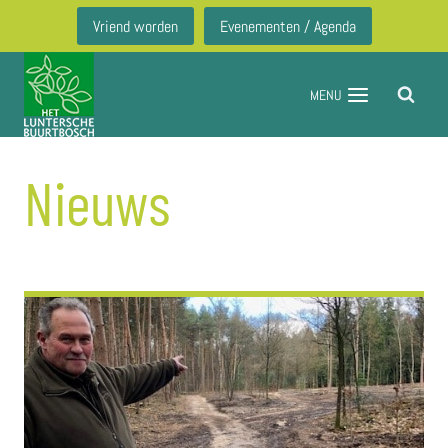
Doorgaan
Vriend worden
Evenementen / Agenda
naar
inhoud
MENU
Nieuws