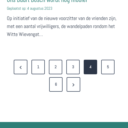
Geplaatst op:
4 augustus 2023
Op initiatief van de nieuwe voorzitter van de vrienden zijn,
met een aantal vrijwilligers, de wandelpaden rondom het
Witte Wievengat…
B
P
1
2
3
4
5
e
r
r
N
e
6
e
v
i
x
i
c
t
o
h
P
u